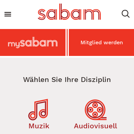
Direkt
zum
Toggle navigation
Inhalt
Main
Mitglied werden
MySabam
Secondary
Menu
Wählen Sie Ihre Disziplin
Muzik
Audiovisuell