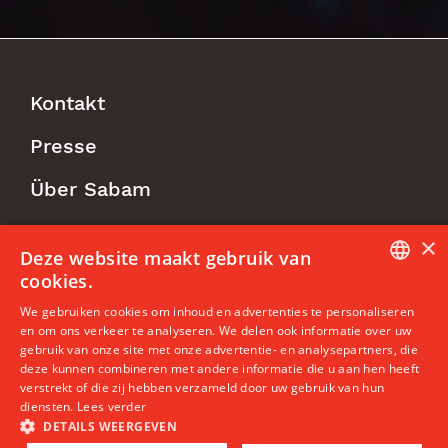
Kontakt
Footer
Presse
Menu
Über Sabam
×
Follow us
Deze website maakt gebruik van
cookies.
DUTCH
We gebruiken cookies om inhoud en advertenties te personaliseren
en om ons verkeer te analyseren. We delen ook informatie over uw
ENGLISH
gebruik van onze site met onze advertentie- en analysepartners, die
deze kunnen combineren met andere informatie die u aan hen heeft
FRENCH
©2026 Sabam CV/SC Rue des Deux Eglises, 1000 Brüssel |
verstrekt of die zij hebben verzameld door uw gebruik van hun
member@sabam.be | BTW: BE 0402.989.270 | RPR Brüssel
diensten.
Lees verder
DETAILS WEERGEVEN
Rechtlicher Hinweis
|
Nutzungs- und