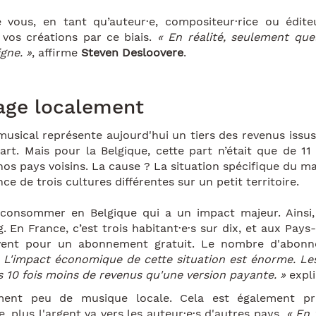
 vous, en tant qu’auteur·e, compositeur·rice ou éditeu
 vos créations par ce biais.
« En réalité, seulement que
gne. »
, affirme
Steven Desloovere
.
ge localement
musical représente aujourd'hui un tiers des revenus issus
rt. Mais pour la Belgique, cette part n’était que de 11
os pays voisins. La cause ? La situation spécifique du ma
ce de trois cultures différentes sur un petit territoire.
 consommer en Belgique qui a un impact majeur. Ainsi,
 En France, c’est trois habitant·e·s sur dix, et aux Pay
uvent pour un abonnement gratuit. Le nombre d'abon
 L'impact économique de cette situation est énorme. L
s 10 fois moins de revenus qu'une version payante. »
expl
mment peu de musique locale. Cela est également pré
lus l'argent va vers les auteur·e·s d'autres pays.
« En 