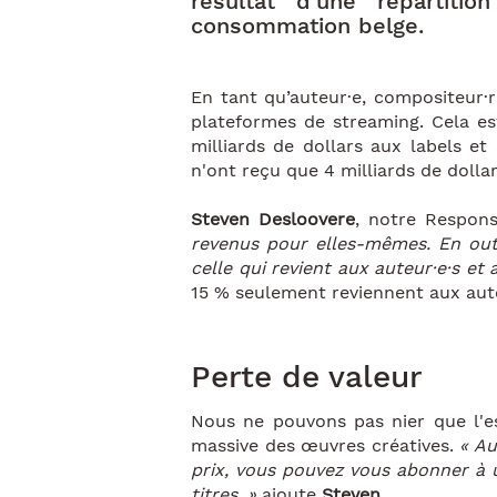
résultat d’une répartit
consommation belge.
En tant qu’auteur·e, compositeur·
plateformes de streaming. Cela est
milliards de dollars aux labels et 
n'ont reçu que 4 milliards de doll
Steven Desloovere
, notre Respons
revenus pour elles-mêmes. En outre
celle qui revient aux auteur·e·s et 
15 % seulement reviennent aux aute
Perte de valeur
Nous ne pouvons pas nier que l'es
massive des œuvres créatives.
« Au
prix, vous pouvez vous abonner à 
titres. »
ajoute
Steven
.