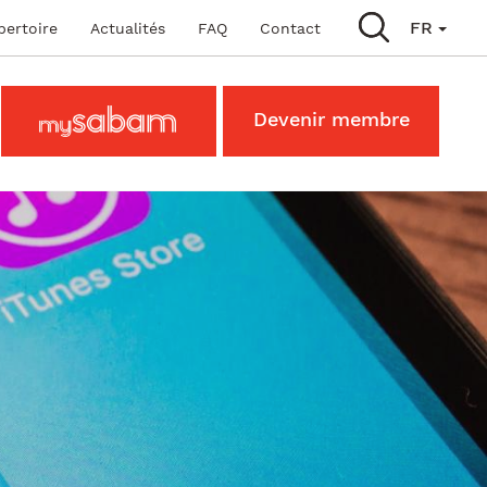
in navigation
FR
pertoire
Actualités
FAQ
Contact
Main
MySabam
Devenir membre
Secondary
Menu