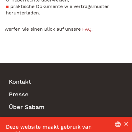
praktische Dokumente wie Vertragsmuster
herunterladen.
Werfen Sie einen Blick auf unsere
FAQ
.
Kontakt
Footer
Presse
Menu
Über Sabam
×
Follow us
Deze website maakt gebruik van