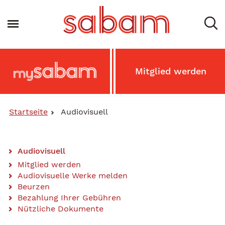
Direkt
zum
Toggle navigation
Inhalt
Main
Mitglied werden
MySabam
Secondary
Menu
Startseite
Audiovisuell
Audiovisuell
Main
Mitglied werden
Audiovisuelle Werke melden
Content
Beurzen
Menu
Bezahlung Ihrer Gebühren
Nützliche Dokumente