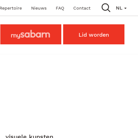
ain navigation
NL
Repertoire
Nieuws
FAQ
Contact
Main
MySabam
Lid worden
Secondary
Menu
visuele kunsten