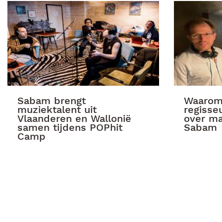
Sabam brengt
Waarom 
muziektalent uit
regisse
Vlaanderen en Wallonië
over m
samen tijdens POPhit
Sabam
Camp
inering