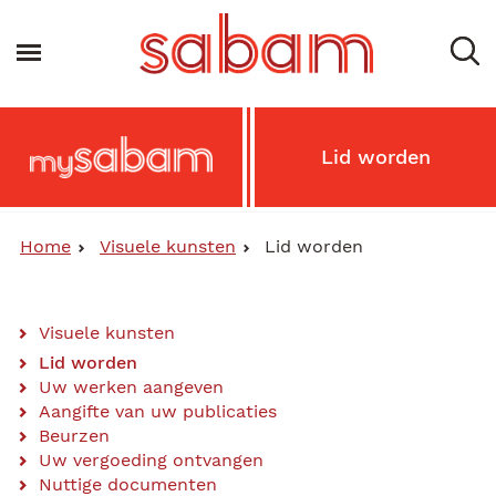
Overslaan
en
Navigatie wisselen
naar
de
inhoud
gaan
Main
Lid worden
MySabam
Secondary
Menu
Home
Visuele kunsten
Lid worden
Visuele kunsten
Main
Lid worden
Uw werken aangeven
Content
Aangifte van uw publicaties
Menu
Beurzen
Uw vergoeding ontvangen
Nuttige documenten