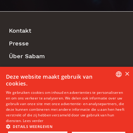
Kontakt
Footer
Presse
Menu
Über Sabam
×
Follow us
Deze website maakt gebruik van
cookies.
DUTCH
We gebruiken cookies om inhoud en advertenties te personaliseren
en om ons verkeer te analyseren. We delen ook informatie over uw
ENGLISH
gebruik van onze site met onze advertentie- en analysepartners, die
deze kunnen combineren met andere informatie die u aan hen heeft
FRENCH
©2026 Sabam CV/SC Rue des Deux Eglises, 1000 Brüssel |
verstrekt of die zij hebben verzameld door uw gebruik van hun
member@sabam.be | BTW: BE 0402.989.270 | RPR Brüssel
diensten.
Lees verder
DETAILS WEERGEVEN
Rechtlicher Hinweis
|
Nutzungs- und