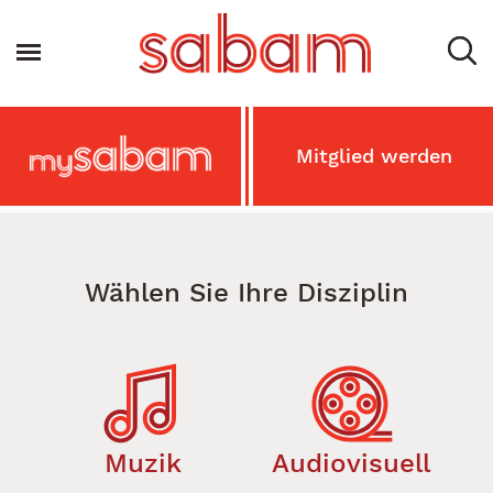
Direkt
zum
Toggle navigation
Inhalt
Main
Mitglied werden
MySabam
Secondary
Menu
Wählen Sie Ihre Disziplin
Muzik
Audiovisuell