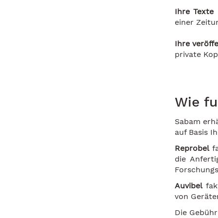
Ihre Texte 
einer Zeitu
Ihre veröf
private Kop
Wie fu
Sabam erhä
auf Basis I
Reprobel
fa
die Anfert
Forschungs
Auvibel
fak
von Geräten
Die Gebühr 