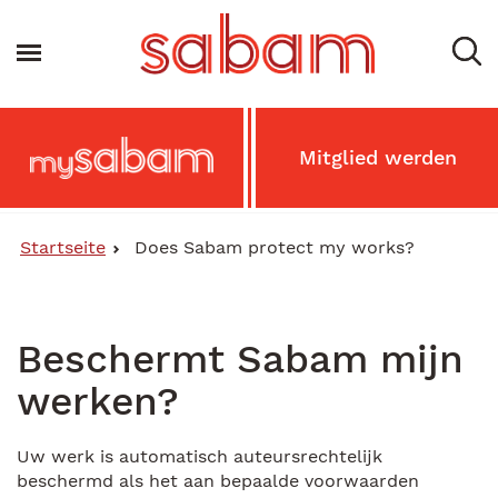
Direkt
zum
Toggle navigation
Inhalt
Main
Mitglied werden
MySabam
Secondary
Menu
Startseite
Does Sabam protect my works?
Beschermt Sabam mijn
werken?
Uw werk is automatisch auteursrechtelijk
beschermd als het aan bepaalde voorwaarden