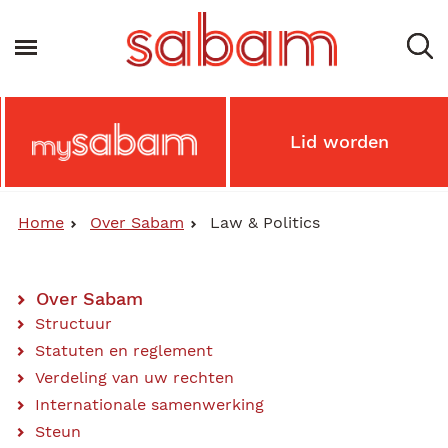
Overslaan
en
Navigatie wisselen
naar
de
inhoud
gaan
Main
Lid worden
MySabam
Secondary
Menu
Home
Over Sabam
Law & Politics
Over Sabam
Main
Structuur
Statuten en reglement
Content
Verdeling van uw rechten
Menu
Internationale samenwerking
Steun