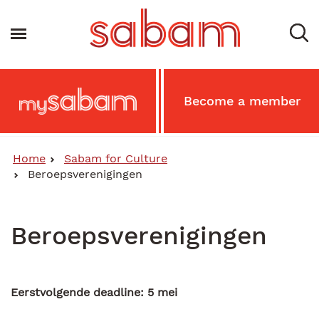
Skip
to
Toggle navigation
main
content
Main
Become a member
MySabam
Secondary
Menu
Home
Sabam for Culture
Beroepsverenigingen
Beroepsverenigingen
Eerstvolgende deadline: 5 mei