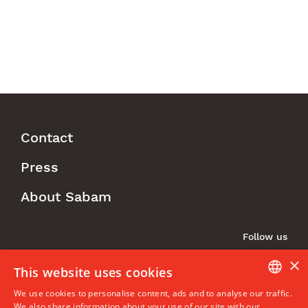
Contact
Footer
Press
Menu
About Sabam
Follow us
×
This website uses cookies
We use cookies to personalise content, ads and to analyse our traffic.
DUTCH
We also share information about your use of our site with our