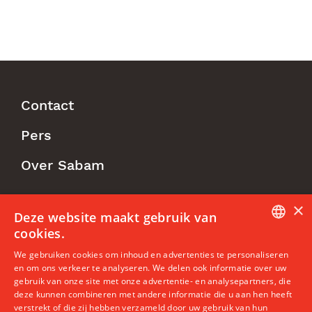
Contact
Footer
Pers
Menu
Over Sabam
×
Follow us
Deze website maakt gebruik van
cookies.
DUTCH
We gebruiken cookies om inhoud en advertenties te personaliseren
en om ons verkeer te analyseren. We delen ook informatie over uw
ENGLISH
gebruik van onze site met onze advertentie- en analysepartners, die
deze kunnen combineren met andere informatie die u aan hen heeft
FRENCH
©2026 Sabam CV | Tweekerkenstraat 41-43, 1000 Brussel |
verstrekt of die zij hebben verzameld door uw gebruik van hun
member@sabam.be | BTW: BE 0402.989.270 | RPR Brussel