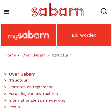
Overslaan
en
Navigatie wisselen
naar
de
inhoud
gaan
Main
Lid worden
MySabam
Secondary
Menu
Home
Over Sabam
Structuur
Over Sabam
Main
Structuur
Statuten en reglement
Content
Verdeling van uw rechten
Menu
Internationale samenwerking
Steun