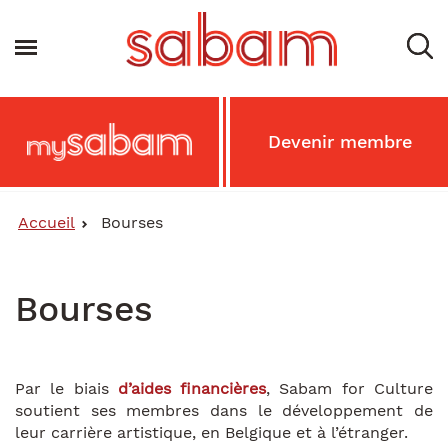
Aller
au
Toggle navigation
contenu
principal
Main
Devenir membre
MySabam
Secondary
Menu
Accueil
Bourses
Bourses
Par le biais
d’aides financières
, Sabam for Culture
soutient ses membres dans le développement de
leur carrière artistique, en Belgique et à l’étranger.